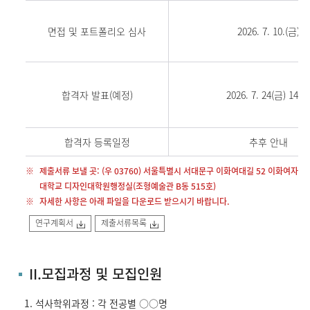
면접 및 포트폴리오 심사
2026. 7. 10.(금)
합격자 발표(예정)
2026. 7. 24(금) 14:0
합격자 등록일정
추후 안내
제출서류 보낼 곳: (우 03760) 서울특별시 서대문구 이화여대길 52 이화여자
대학교 디자인대학원행정실(조형예술관 B동 515호)
자세한 사항은 아래 파일을 다운로드 받으시기 바랍니다.
연구계획서
제출서류목록
II.모집과정 및 모집인원
석사학위과정 : 각 전공별 ○○명