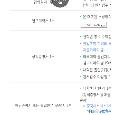
입학원서 1부
(인터넷 원서접수 시, 
본 대학원 소정양식(
연구계획서 1부
DOWNLOAD
전학년 총 이수학점, 평
편입학한 학생의 경우
제출하여야 함.
성적증명서 1부
외국대학 출신자의 경
첨부하여야 함.(School 
대학원 졸업(예정)자
원서접수 마감일 기준
대학/대학원 각 1부
성적증명서 상에 졸업
(
(
한함
)
학위증명서 또는 졸업(예정)증명서 1부
※ 중국에서 학사학위를
中國高等敎育學曆
‘