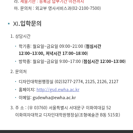
라.
제출기한 : 등록금 납부기간 이전까지
마. 문의처 : 외교부 영사서비스과(
02-2100-7500
)
Ⅺ.입학문의
상담시간
학기중: 월요일~금요일 09:00~21:00 (
점심시간
12:00~13:00, 저녁시간 17:00~18:00
)
방학중: 월요일~금요일 9:00~17:00 (
점심시간 12:00~13:00
)
문의처
디자인대학원행정실
(02)3277-2774
,
212
5,
212
6, 2127
홈페이지:
http://gsd.ewha.ac.kr
이메일:
gsdewha@ewha.ac.kr
주 소 : (우 03760) 서울특별시 서대문구 이화여대길 52
이화여자대학교 디자인대학원행정실(조형예술관 B동 515호)